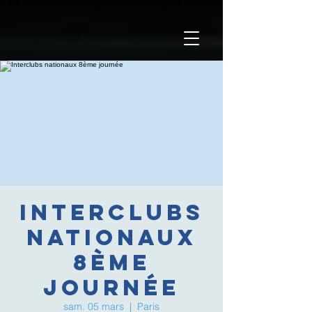
Interclubs
nationaux
8ème
journée
sam. 05 mars
  |  
Paris