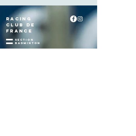
RACING
CLUB DE
FRANCE
section
badminton
+
33 (0)1 40 61 60 92
b.langhade@rcf.asso.fr
Site Éblé
5 rue Éblé
75007 PARIS
racingclubdefrance.fr
©2025 RCF