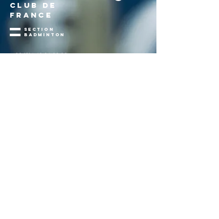
CLUB DE
FRANCE
section
badminton
+
33 (0)1 40 61 60 92
b.langhade@rcf.asso.fr
Site Éblé
5 rue Éblé
75007 PARIS
racingclubdefrance.fr
©2025 RCF